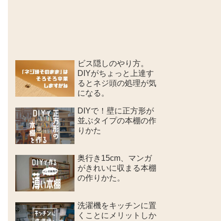
ビス隠しのやり方。
DIYがちょっと上達す
るとネジ頭の処理が気
になる。
DIYで！壁に正方形が
並ぶタイプの本棚の作
りかた
奥行き15cm、マンガ
がきれいに収まる本棚
の作りかた。
洗濯機をキッチンに置
くことにメリットしか