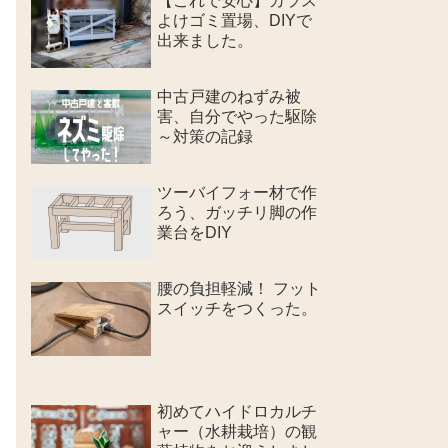
【これで安心】カラス
よけゴミ置場、DIYで
出来ました。
中古戸建のねずみ被
害、自分でやった駆除
～対策の記録
ツーバイフォー材で作
ろう、ガッチリ脚の作
業台をDIY
腰の負担軽減！ フット
スイッチをつくった。
初めてハイドロカルチ
ャー（水耕栽培）の観