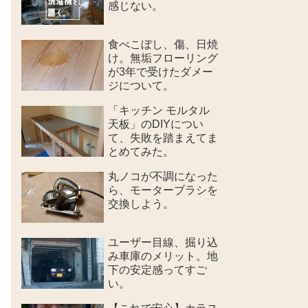
感じない。
食べこぼし、傷、日焼
け。無垢フローリング
が3年で受けたダメー
ジについて。
「キッチン モルタル
天板」のDIYについ
て、失敗を踏まえてま
とめてみた。
丸ノコが不調になった
ら、モーターブラシを
交換しよう。
ユーザー目線、掘り込
み車庫のメリット。地
下の安定感ってすご
い。