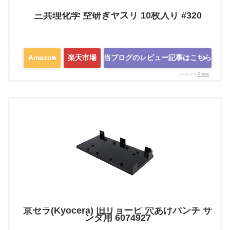
三共理化学 空研ぎヤスリ 10枚入り #320
Amazon
楽天市場
当ブログのレビュー記事はこちら
created by
Rinker
京セラ(Kyocera) 旧リョービ 穴あけパンチ サ
ンダ用 6074927