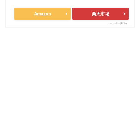
Amazon
楽天市場
created by
Rinker