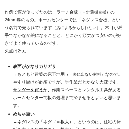
作例で僕が使ってたのは、ラーチ合板
の
（＝針葉樹合板）
24mm厚のもの。ホームセンターでは「ネダレス合板」とい
う名前で売られています
。木目が派
（店によるかもしれない）
手でなかなか絵になることと、とにかく頑丈かつ安いのが好
きでよく使っているのです。
欠点は2つ。
表面がかなりガサガサ
→もともと建築の床下地用
なので。
（＝表に出ない材料）
やすり掛けが必須ですが、手作業だとかなり大変です。
サンダーを買う
か、作業スペースとレンタル工具がある
ホームセンターで板の処理まで済ませるとよいと思いま
す。
めちゃ重い
→ネダレスの「ネダ（＝根太）」というのは、住宅の床