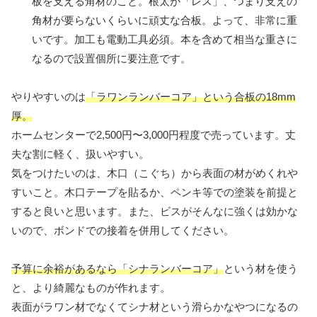
板を支える角材のこと。根太が「レス」、つまり支えの
角材が要らないくらいに頑丈な合板。よって、非常に重
いです。加工も電動工具必須。本を含めて相当な重さに
なるので設置個所に要注意です。
やりやすいのは
「ラワンランバーコア」という合板の18mm
厚。
ホームセンターで2,500円〜3,000円程度で売っています。丈
夫な割に軽く、扱いやすい。
気をつけたいのは、木口（こぐち）から表面の材がめくれや
すいこと。木口テープを貼るか、ペンキ等での塗装を前提と
すると良いと思います。また、ビスがそんなに強くは効かな
いので、ボンドでの接着を併用してください。
予算に余裕があるなら「シナランバーコア」
という材を使う
と、より綺麗なものが作れます。
表面がラワン材でなくてシナ材という滑らかなやつになるの