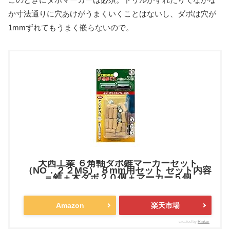
か寸法通りに穴あけがうまくいくことはないし、ダボは穴が
1mmずれてもうまく嵌らないので。
大西工業 ６角軸ダボ錐マーカーセット
（NO．２２MS） ８mm用セット セット内容
＝錐＋木ダボ２０個＋マーカー５個
Amazon
楽天市場
created by
Rinker