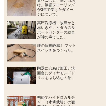
食べこぼし、傷、日焼
け。無垢フローリング
が3年で受けたダメー
ジについて。
高圧洗浄機、故障かと
思いきや。ヒダカのサ
ポートセンターの助言
が神の声でした。
腰の負担軽減！ フット
スイッチをつくった。
陶器に穴あけ加工。洗
面台にダイヤモンドド
リルをぶち込むの巻。
初めてハイドロカルチ
ャー（水耕栽培）の観