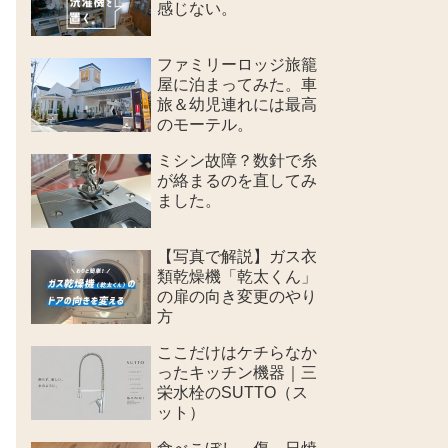
感じない。
ファミリーロッジ旅籠
屋に泊まってみた。車
旅＆幼児連れには最高
のモーテル。
ミシン故障？数針で糸
が絡まるのを直してみ
ました。
【写真で解説】ガス衣
類乾燥機「乾太くん」
の扉の向き変更のやり
方
ここだけはケチらなか
ったキッチン機器｜三
栄水栓のSUTTO（ス
ット）