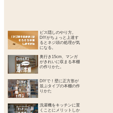
ビス隠しのやり方。
DIYがちょっと上達す
るとネジ頭の処理が気
になる。
奥行き15cm、マンガ
がきれいに収まる本棚
の作りかた。
DIYで！壁に正方形が
並ぶタイプの本棚の作
りかた
洗濯機をキッチンに置
くことにメリットしか