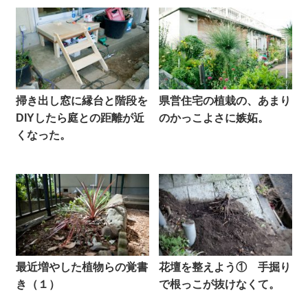
掃き出し窓に縁台と階段を
県営住宅の植栽の、あまり
DIYしたら庭との距離が近
のかっこよさに嫉妬。
くなった。
最近増やした植物らの覚書
花壇を整えよう① 手掘り
き（１）
で根っこが抜けなくて。