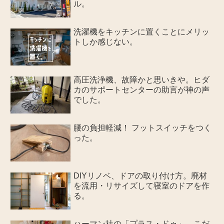
ル。
洗濯機をキッチンに置くことにメリッ
トしか感じない。
高圧洗浄機、故障かと思いきや。ヒダ
カのサポートセンターの助言が神の声
でした。
腰の負担軽減！ フットスイッチをつく
った。
DIYリノベ、ドアの取り付け方。廃材
を流用・リサイズして寝室のドアを作
る。
ハーマン社の「プラス・ドゥ」。こだ