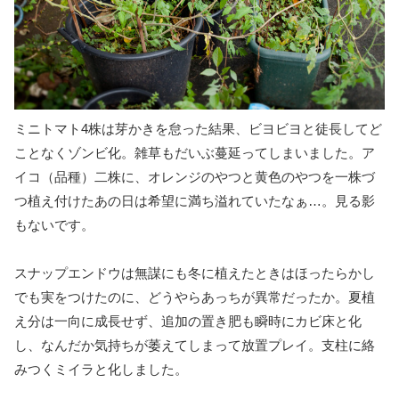
ミニトマト4株は芽かきを怠った結果、ビヨビヨと徒長してど
ことなくゾンビ化。雑草もだいぶ蔓延ってしまいました。ア
イコ（品種）二株に、オレンジのやつと黄色のやつを一株づ
つ植え付けたあの日は希望に満ち溢れていたなぁ…。見る影
もないです。
スナップエンドウは無謀にも冬に植えたときはほったらかし
でも実をつけたのに、どうやらあっちが異常だったか。夏植
え分は一向に成長せず、追加の置き肥も瞬時にカビ床と化
し、なんだか気持ちが萎えてしまって放置プレイ。支柱に絡
みつくミイラと化しました。