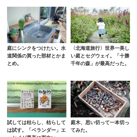
庭にシンクをつけたい。水
〈北海道旅行〉世界一美し
道関係の買った部材とかま
い庭とセグウェイ。「十勝
とめ。
千年の森」が最高だった。
試しては枯らし、枯らして
庭木、思い切って一本切っ
は試す。「ベランダー」エ
てみた。