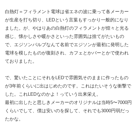
白熱灯＝フィラメント電球は省エネの波に乗って各メーカー
が生産を打ち切り、LEDという言葉もすっかり一般的になり
ました。が、やはりあの白熱灯のフィラメントが煌々と光る
感じ、懐かしさや暖かさといった雰囲気は捨てがたいもの
で、エジソンバルブなんて名前でエジソンが最初に発明した
電球を模したものが復刻され、カフェとかバーとかで使われ
ておりました。
で、驚いたことにそれをLEDで雰囲気そのままに作ったもの
が3年前くらいに出はじめたのです。これはたいそうな衝撃で
した。これLEDなのかよ！っていう出来栄え。
最初に出したと思しきメーカーのオリジナルは当時5〜7000円
くらいでして、僕は安いのを探して、それでも3000円弱だっ
たかな。