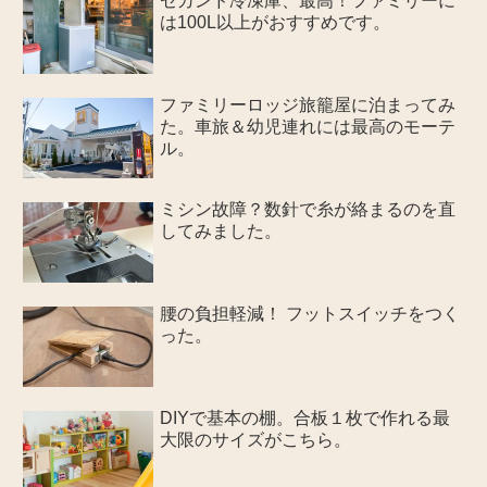
セカンド冷凍庫、最高！ファミリーに
は100L以上がおすすめです。
ファミリーロッジ旅籠屋に泊まってみ
た。車旅＆幼児連れには最高のモーテ
ル。
ミシン故障？数針で糸が絡まるのを直
してみました。
腰の負担軽減！ フットスイッチをつく
った。
DIYで基本の棚。合板１枚で作れる最
大限のサイズがこちら。