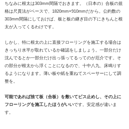
ちなみに根太は303mm間隔でおきます。（日本の）合板の規
格は尺貫法がベースで、1820mm×910mmだから。公約数の
303mm間隔にしておけば、板と板の継ぎ目の下にきちんと根
太が入ってくるわけです。
しかし、特に根太の上に直接フローリングを施工する場合は
きっちり水平が取れているか確認をしましょう。一部分だけ
沈んでるとか一部分だけ出っ張ってるってのが厄介です。そ
の部分が根太から浮くことになるので、十中八九、床鳴りす
るようになります。薄い板や紙を重ねてスペーサーにして調
整を。
可能であれば捨て板（合板）を敷いてビス止めし、その上に
フローリングを施工したほうがいい
です。安定感が違いま
す。