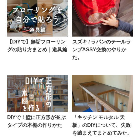
【DIYで】無垢フローリン
スズキ / ラパンのテールラ
グの貼り方まとめ｜道具編
ンプASSY交換のやりか
た。
DIYで！壁に正方形が並ぶ
「キッチン モルタル 天
タイプの本棚の作りかた
板」のDIYについて、失敗
を踏まえてまとめてみた。