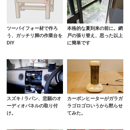
ツーバイフォー材で作ろ
本格的な夏到来の前に。網
う、ガッチリ脚の作業台を
戸の張り替え、思った以上
DIY
に簡単です
スズキ / ラパン、悲願のオ
カーボンヒーターがガラガ
ーディオパネルの取り付
ラゴロゴロいうから黙らせ
け。
てみた。