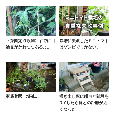
〈菜園定点観測〉すでに目
栽培に失敗したミニトマト
論見が外れつつあるよ。
はゾンビでしかない。
家庭菜園、壊滅…！！
掃き出し窓に縁台と階段を
DIYしたら庭との距離が近
くなった。