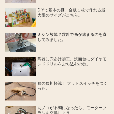
DIYで基本の棚。合板１枚で作れる最
大限のサイズがこちら。
ミシン故障？数針で糸が絡まるのを直
してみました。
陶器に穴あけ加工。洗面台にダイヤモ
ンドドリルをぶち込むの巻。
腰の負担軽減！ フットスイッチをつく
った。
丸ノコが不調になったら、モーターブ
ラシを交換しよう。