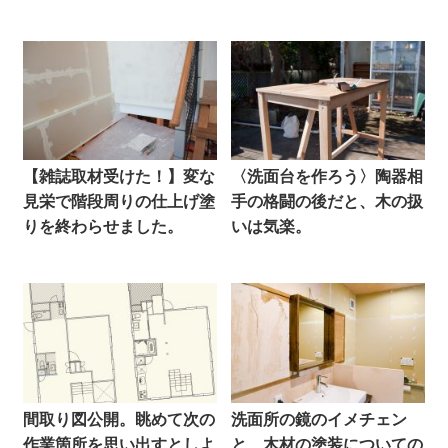
【雑誌取材受けた！】変な
〈洗面台を作ろう〉陶器相
見栄で階段周りの仕上げ塗
手の格闘の後だと、木の扱
りを終わらせました。
いは気楽。
間取り図公開。眺めて次の
洗面所の鏡のイメチェン
作業箇所を思い出すとしよ
と、木材の塗装についての