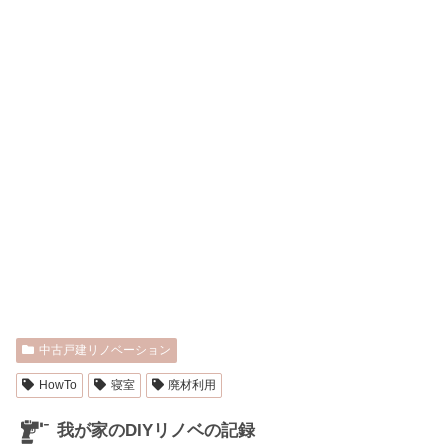
中古戸建リノベーション
HowTo
寝室
廃材利用
我が家のDIYリノベの記録