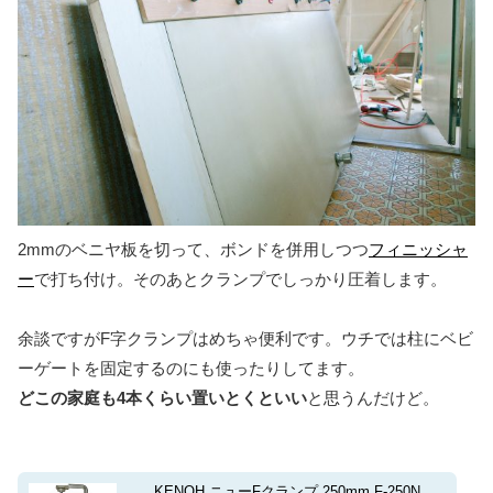
2mmのベニヤ板を切って、ボンドを併用しつつ
フィニッシャ
ー
で打ち付け。そのあとクランプでしっかり圧着します。
余談ですがF字クランプはめちゃ便利です。ウチでは柱にベビ
ーゲートを固定するのにも使ったりしてます。
どこの家庭も4本くらい置いとくといい
と思うんだけど。
KENOH ニューFクランプ 250mm F-250N