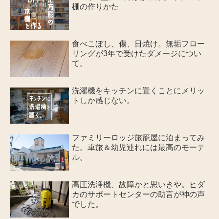
棚の作りかた
食べこぼし、傷、日焼け。無垢フロー
リングが3年で受けたダメージについ
て。
洗濯機をキッチンに置くことにメリッ
トしか感じない。
ファミリーロッジ旅籠屋に泊まってみ
た。車旅＆幼児連れには最高のモーテ
ル。
高圧洗浄機、故障かと思いきや。ヒダ
カのサポートセンターの助言が神の声
でした。